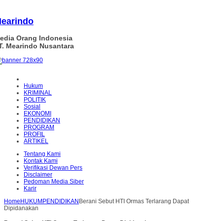
earindo
edia Orang Indonesia
T. Mearindo Nusantara
Hukum
KRIMINAL
POLITIK
Sosial
EKONOMI
PENDIDIKAN
PROGRAM
PROFIL
ARTIKEL
Tentang Kami
Kontak Kami
Verifikasi Dewan Pers
Disclaimer
Pedoman Media Siber
Karir
Home
HUKUM
PENDIDIKAN
Berani Sebut HTI Ormas Terlarang Dapat
Dipidanakan