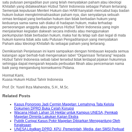
satu putusan pengadilan pun yang telah menyatakan paham atau ideologi
Khilafah yang didakwahkan Hizbut Tahrir Indonesia sebagai Paham terlarang.
Semenjak keputusan Menteri Hukum dan HAM hanyalah mencabut baju badan
hukum bukan mengkriminalisasikan paham nya, dan senyatanya sebuah
ormas terdapat yang berbadan hukum dan tidak berbadan hukum yang
keduanya sama-sama sah diakui di hadapan hukum, maka terhadap
perseorangan anggota atau pengurus Hizbut Tahrir Indonesia yang ingin
menjalankan kegiatan dakwah secara individu atau menggunakan
perkumpulan tidak berbadan hukum, maka hal itu tetap sah dan legal di mata
hukum karena tidak ada satu Putusan Pengadilanpun yang menyatakan
Paham atau Ideologi Khilafah itu sebagai paham yang terlarang.
Demikianlah Penjelasan ini kami sampaikan dengan himbauan kepada semua
kalangan agar berhati-hati mengenakan label “Organisasi Terlarang” kepada
Hizbut Tahrir Indonesia sebab label tersebut tidak terdapat pijakan hukumnya
sehingga dapat mengarah kepada perbuatan fitnah atau pencemaran nama
baik yang mengandung konsekuensi Pidana.
Hormat Kami,
Kuasa Hukum Hizbut Tahrir Indonesia
Prof. Dr. Yusril Ihza Mahendra, S.H., M.Sc.
Related Posts
Kasus Ponorogo Jadi Cermin Magetan: Lemahnya Tata Kelola
Dokumen DPRD Buka Celah Korupsi
Wacana Hibah Lahan 16 Hektar untuk Kampus UNESA, Pemkab
Magetan Diminta Lakukan Kajian Ekstra
Publik Curigai Kasus Pokir Magetan Dibiarkan Menggantung Oleh
Kejaksaan
UNESA Libatkan DPRD, KPU, Pemerintah, Media, dan SMSI Perkuat