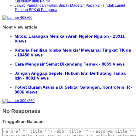
Kurikulum Ilmu Politik
Jawab Pandangan Fraksi, Bupati Magetan Paparkan Tindak Lanjut
Temuan BPK di Paripurna
Most view article
Mitos, Larangan Menikah Arah Ngalor Ngulon - 29911
Views
Kriteria Penilian lomba Melukis/ Mewarnai Tingkat TK da
- 10450 Views
Cara Mengusir Semut Dikandang Ternak - 8859 Views
Jangan Anggap Sepele, Hukum Istri Berhutang Tanpa
Izin - 8681 Views
Potret Buram Asusila Di Sekitar Sarangan, Kontrofersi R -
8006 Views
No Responses
Tinggalkan Balasan