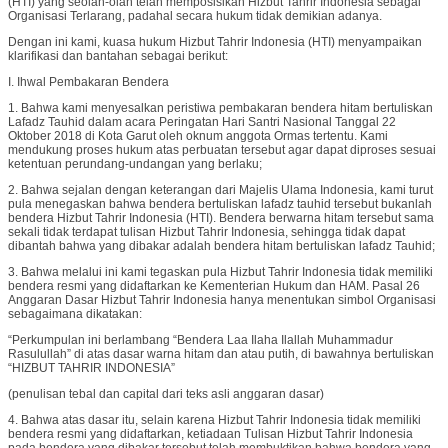
(HTI) yang seolah-olah telah memposisikan Hizbut Tahrir Indonesia sebagai
Organisasi Terlarang, padahal secara hukum tidak demikian adanya.
Dengan ini kami, kuasa hukum Hizbut Tahrir Indonesia (HTI) menyampaikan
klarifikasi dan bantahan sebagai berikut:
I. Ihwal Pembakaran Bendera
1. Bahwa kami menyesalkan peristiwa pembakaran bendera hitam bertuliskan
Lafadz Tauhid dalam acara Peringatan Hari Santri Nasional Tanggal 22
Oktober 2018 di Kota Garut oleh oknum anggota Ormas tertentu. Kami
mendukung proses hukum atas perbuatan tersebut agar dapat diproses sesuai
ketentuan perundang-undangan yang berlaku;
2. Bahwa sejalan dengan keterangan dari Majelis Ulama Indonesia, kami turut
pula menegaskan bahwa bendera bertuliskan lafadz tauhid tersebut bukanlah
bendera Hizbut Tahrir Indonesia (HTI). Bendera berwarna hitam tersebut sama
sekali tidak terdapat tulisan Hizbut Tahrir Indonesia, sehingga tidak dapat
dibantah bahwa yang dibakar adalah bendera hitam bertuliskan lafadz Tauhid;
3. Bahwa melalui ini kami tegaskan pula Hizbut Tahrir Indonesia tidak memiliki
bendera resmi yang didaftarkan ke Kementerian Hukum dan HAM. Pasal 26
Anggaran Dasar Hizbut Tahrir Indonesia hanya menentukan simbol Organisasi
sebagaimana dikatakan:
“Perkumpulan ini berlambang “Bendera Laa Ilaha Ilallah Muhammadur
Rasulullah” di atas dasar warna hitam dan atau putih, di bawahnya bertuliskan
“HIZBUT TAHRIR INDONESIA”
(penulisan tebal dan capital dari teks asli anggaran dasar)
4. Bahwa atas dasar itu, selain karena Hizbut Tahrir Indonesia tidak memiliki
bendera resmi yang didaftarkan, ketiadaan Tulisan Hizbut Tahrir Indonesia
pada bendera yang dibakar tersebut telah membuktikan bahwa bendera yang