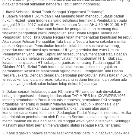
dibakar tersebut bukanlah bendera Hizbut Tahrir Indonesia;
II. Ihwal Sebutan Hizbut Tahrir Sebagai “Organisasi Terlarang”
1. Bahwa Menteri Hukum dan HAM memang telah mencabut Status badan
hukum Hizbut Tahrir Indonesia yang sekaligus bermakna Pembubaran pada
tanggal 19 Juli 2017 melalui SK Menkumham Nomor AHU-30.AH.01.08. HTI
sudah melakukan perlawanan hukum ke pengadilan dan memang dua
tingkatan pengadilan yakni Pengadilan Tata Usaha Negara Jakarta dan
Pengadilan Tinggi Tata Usaha Negara telah membenarkan keputusan tersebut.
Akan tetapi Putusan Pengadilan Tata Usaha Negara hanya sekedar menilai
apakah Keputusan Pencabutan tersebut telah benar secara wewenang,
prosedur dan substansi nya menurut UU yang berlaku dan Asas Umum
Pemerintahan yang Baik. Keputusan tersebut hanya mencabut status badan
hukumnya dan melalui sebuah pernyataan membubarkan HTI. Tidak satu
katapun menyatakan HTI sebagai organisasi terlarang. Pada tanggal 19
Oktober 2018, Hizbut Tahrir Indonesia telah secara resmi mengajukan
permohonan kasasi ke Mahkamah Agung melalui Pengadilan Tata Usaha
Negara Jakarta. Dengan demikian, persoalan pencabutan status badan hukum
tersebut kembali dalam proses hukum yang sedang berjalan dan belum ada
putusan yang berkekuatan hukum tetap (inkracht) atasnya;
2. Dalam sejarah ketatanegaraan RI, hanya PKI yang pernah dinyatakan
sebagai organisasi terlarang berdasarkan TAP MPRS No: XXV/MPRS/1966
tentang pembubaran Partai Komunis Indonesia, pernyataan PKI sebagai
organisasi terlarang di seluruh wilayah negara Republik Indonesia, dan
larangan menyebarkan atau mengembangkan paham atau ajaran
komunisme/marxisme-leninisme. Sedangkan Partai Masyumi Indonesia, ketika
diperintahkan pembubaran oleh Presiden Soekarno, telah menyatakan
membubarkan diri dua hari sebelum tenggat waktu yang ditetapkan. Sehingga
Masyumi juga tidak pernah menyandang status sebagai Partai terlarang;
3. Kami tegaskan bahwa sampai saat konferensi pers ini dibacakan, tidak ada