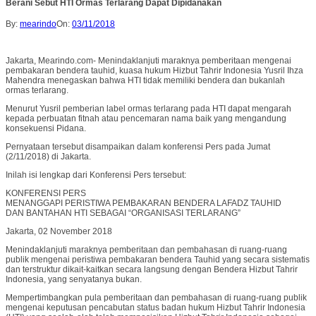
Berani Sebut HTI Ormas Terlarang Dapat Dipidanakan
By:
mearindo
On:
03/11/2018
Jakarta, Mearindo.com- Menindaklanjuti maraknya pemberitaan mengenai
pembakaran bendera tauhid, kuasa hukum Hizbut Tahrir Indonesia Yusril Ihza
Mahendra menegaskan bahwa HTI tidak memiliki bendera dan bukanlah
ormas terlarang.
Menurut Yusril pemberian label ormas terlarang pada HTI dapat mengarah
kepada perbuatan fitnah atau pencemaran nama baik yang mengandung
konsekuensi Pidana.
Pernyataan tersebut disampaikan dalam konferensi Pers pada Jumat
(2/11/2018) di Jakarta.
Inilah isi lengkap dari Konferensi Pers tersebut:
KONFERENSI PERS
MENANGGAPI PERISTIWA PEMBAKARAN BENDERA LAFADZ TAUHID
DAN BANTAHAN HTI SEBAGAI “ORGANISASI TERLARANG”
Jakarta, 02 November 2018
Menindaklanjuti maraknya pemberitaan dan pembahasan di ruang-ruang
publik mengenai peristiwa pembakaran bendera Tauhid yang secara sistematis
dan terstruktur dikait-kaitkan secara langsung dengan Bendera Hizbut Tahrir
Indonesia, yang senyatanya bukan.
Mempertimbangkan pula pemberitaan dan pembahasan di ruang-ruang publik
mengenai keputusan pencabutan status badan hukum Hizbut Tahrir Indonesia