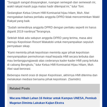
“Sungguh sangat disayangkan, ruangan semegah dan semewah ini,
wakil rakyat masih juga malas hadir ditempat ini,” tutur Toni.
Sedangkan Ketua Umum HMI Komisariat hijau hitam, Muh. Alwi
mengatakan bahwa perilaku anggota DPRD tidak mencerminkan Wakil
Rakyat yang baik.
“Sudah semestinya anggota DPRD dengan perilaku seperti ini harus
diganti 2019 nantinya”Terangnya.
Setelah tidak ada satupun anggota DPRD yang terima, masa aksi
menuju Kepolisian Resort Wakatobi untuk menyampaikan sepuluh
pernyataan sikap.
“Kami meminta pihak kepolisian meminta agar pihak kepolisian
menyampaikan permohonan maaf kepada HMI secara terbuka dan
mau bertanggungjawab atas cederanya kader-kader HMI yang terluka
di cabang Bengkulu,” tutur Ketua HMI Komisariat Hijau Hitam, Muh.
Alwi saat berorasi.
Beberapa menit orasi di depan Kepolisian, akhirnya HMI diterima dan
melakukan mediasi bersama pihak kepolisian. (Samidin)
Related Posts
Wacana Hibah Lahan 16 Hektar untuk Kampus UNESA, Pemkab
Magetan Diminta Lakukan Kajian Ekstra