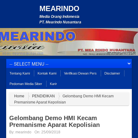
MEARINDO
Media Orang Indonesia
PT. Mearindo Nusantara
Tentang Kami
Kontak Kami
Verifikasi Dewan Pers
Disclaimer
Pedoman Media Siber
Karir
Home
PENDIDIKAN
Gelombang Demo HMI Kecam
Premanisme Aparat Kepolisian
Gelombang Demo HMI Kecam
Premanisme Aparat Kepolisian
By:
mearindo
On:
25/09/2018