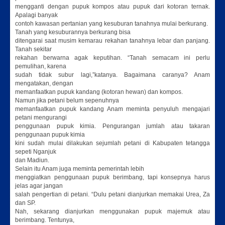
mengganti dengan pupuk kompos atau pupuk dari kotoran ternak.
Apalagi banyak
contoh kawasan pertanian yang kesuburan tanahnya mulai berkurang.
Tanah yang kesuburannya berkurang bisa
ditengarai saat musim kemarau rekahan tanahnya lebar dan panjang.
Tanah sekitar
rekahan berwarna agak keputihan. “Tanah semacam ini perlu
pemulihan, karena
sudah tidak subur lagi,”katanya. Bagaimana caranya? Anam
mengatakan, dengan
memanfaatkan pupuk kandang (kotoran hewan) dan kompos.
Namun jika petani belum sepenuhnya
memanfaatkan pupuk kandang Anam meminta penyuluh mengajari
petani mengurangi
penggunaan pupuk kimia. Pengurangan jumlah atau takaran
penggunaan pupuk kimia
kini sudah mulai dilakukan sejumlah petani di Kabupaten tetangga
sepeti Nganjuk
dan Madiun.
Selain itu Anam juga meminta pemerintah lebih
menggiatkan penggunaan pupuk berimbang, tapi konsepnya harus
jelas agar jangan
salah pengertian di petani. “Dulu petani dianjurkan memakai Urea, Za
dan SP.
Nah, sekarang dianjurkan menggunakan pupuk majemuk atau
berimbang. Tentunya,