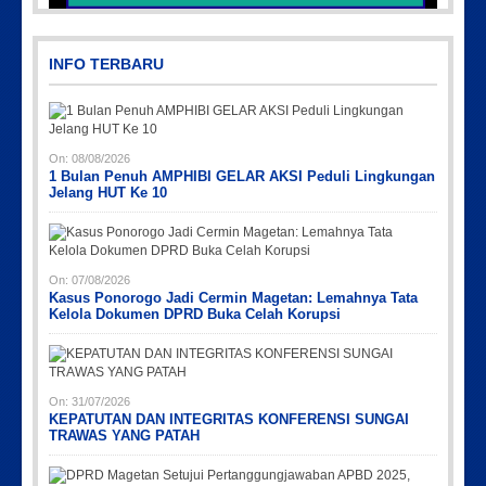
Picsart_23-04-10_00-36-15-097
INFO TERBARU
On:
08/08/2026
1 Bulan Penuh AMPHIBI GELAR AKSI Peduli Lingkungan
Jelang HUT Ke 10
Picsart_23-04-12_11-55-35-604
IMG_20230730_152959
IMG-20191006-WA0043
PicsArt_03-12-12.53.38
On:
07/08/2026
Kasus Ponorogo Jadi Cermin Magetan: Lemahnya Tata
Kelola Dokumen DPRD Buka Celah Korupsi
On:
31/07/2026
KEPATUTAN DAN INTEGRITAS KONFERENSI SUNGAI
TRAWAS YANG PATAH