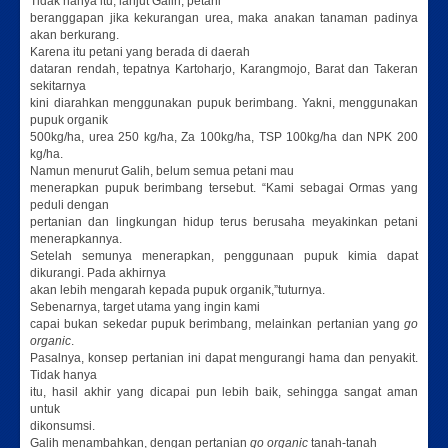
Tidak hanya itu, lanjut Galih, petani
beranggapan jika kekurangan urea, maka anakan tanaman padinya
akan berkurang.
Karena itu petani yang berada di daerah
dataran rendah, tepatnya Kartoharjo, Karangmojo, Barat dan Takeran
sekitarnya
kini diarahkan menggunakan pupuk berimbang. Yakni, menggunakan
pupuk organik
500kg/ha, urea 250 kg/ha, Za 100kg/ha, TSP 100kg/ha dan NPK 200
kg/ha.
Namun menurut Galih, belum semua petani mau
menerapkan pupuk berimbang tersebut. “Kami sebagai Ormas yang
peduli dengan
pertanian dan lingkungan hidup terus berusaha meyakinkan petani
menerapkannya.
Setelah semunya menerapkan, penggunaan pupuk kimia dapat
dikurangi. Pada akhirnya
akan lebih mengarah kepada pupuk organik,”tuturnya.
Sebenarnya, target utama yang ingin kami
capai bukan sekedar pupuk berimbang, melainkan pertanian yang
go
organic
.
Pasalnya, konsep pertanian ini dapat mengurangi hama dan penyakit.
Tidak hanya
itu, hasil akhir yang dicapai pun lebih baik, sehingga sangat aman
untuk
dikonsumsi.
Galih menambahkan, dengan pertanian
go organic
tanah-tanah