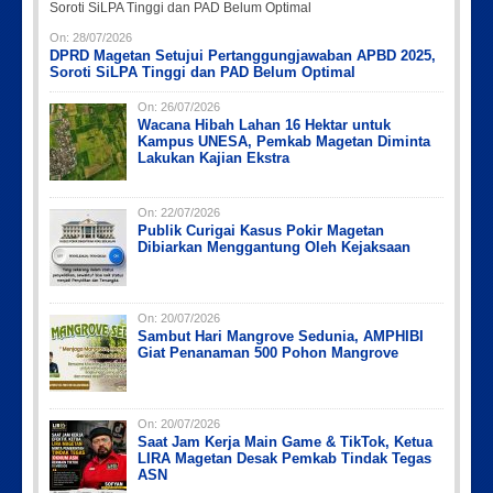
On:
28/07/2026
DPRD Magetan Setujui Pertanggungjawaban APBD 2025,
Soroti SiLPA Tinggi dan PAD Belum Optimal
On:
26/07/2026
Wacana Hibah Lahan 16 Hektar untuk
Kampus UNESA, Pemkab Magetan Diminta
Lakukan Kajian Ekstra
On:
22/07/2026
Publik Curigai Kasus Pokir Magetan
Dibiarkan Menggantung Oleh Kejaksaan
On:
20/07/2026
Sambut Hari Mangrove Sedunia, AMPHIBI
Giat Penanaman 500 Pohon Mangrove
On:
20/07/2026
Saat Jam Kerja Main Game & TikTok, Ketua
LIRA Magetan Desak Pemkab Tindak Tegas
ASN