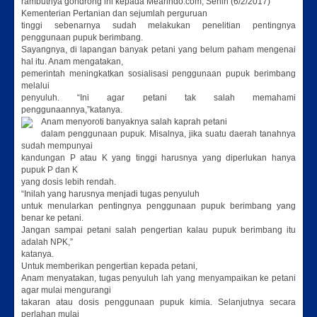
rambutnya gondrong ini kepada Mearindo.com, Senin (6/2/2017)
Kementerian Pertanian dan sejumlah perguruan
tinggi sebenarnya sudah melakukan penelitian pentingnya
penggunaan pupuk berimbang.
Sayangnya, di lapangan banyak petani yang belum paham mengenai
hal itu. Anam mengatakan,
pemerintah meningkatkan sosialisasi penggunaan pupuk berimbang
melalui
penyuluh. “Ini agar petani tak salah memahami
penggunaannya,”katanya.
Anam menyoroti banyaknya salah kaprah petani
dalam penggunaan pupuk. Misalnya, jika suatu daerah tanahnya
sudah mempunyai
kandungan P atau K yang tinggi harusnya yang diperlukan hanya
pupuk P dan K
yang dosis lebih rendah.
“Inilah yang harusnya menjadi tugas penyuluh
untuk menularkan pentingnya penggunaan pupuk berimbang yang
benar ke petani.
Jangan sampai petani salah pengertian kalau pupuk berimbang itu
adalah NPK,”
katanya.
Untuk memberikan pengertian kepada petani,
Anam menyatakan, tugas penyuluh lah yang menyampaikan ke petani
agar mulai mengurangi
takaran atau dosis penggunaan pupuk kimia. Selanjutnya secara
perlahan mulai