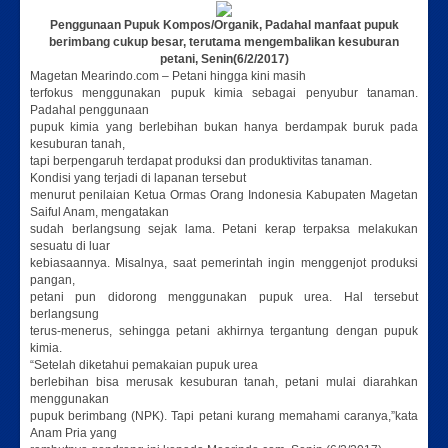
Penggunaan
Pupuk Kompos/Organik, Padahal manfaat pupuk
berimbang cukup besar, terutama mengembalikan kesuburan
petani, Senin(6/2/2017)
Magetan Mearindo.com – Petani hingga kini masih
terfokus menggunakan pupuk kimia sebagai penyubur tanaman.
Padahal penggunaan
pupuk kimia yang berlebihan bukan hanya berdampak buruk pada
kesuburan tanah,
tapi berpengaruh terdapat produksi dan produktivitas tanaman.
Kondisi yang terjadi di lapanan tersebut
menurut penilaian Ketua Ormas Orang Indonesia Kabupaten Magetan
Saiful Anam, mengatakan
sudah berlangsung sejak lama. Petani kerap terpaksa melakukan
sesuatu di luar
kebiasaannya. Misalnya, saat pemerintah ingin menggenjot produksi
pangan,
petani pun didorong menggunakan pupuk urea. Hal tersebut
berlangsung
terus-menerus, sehingga petani akhirnya tergantung dengan pupuk
kimia.
“Setelah diketahui pemakaian pupuk urea
berlebihan bisa merusak kesuburan tanah, petani mulai diarahkan
menggunakan
pupuk berimbang (NPK). Tapi petani kurang memahami caranya,”kata
Anam Pria yang